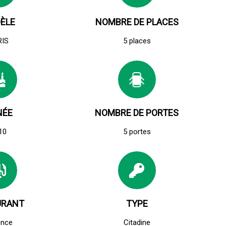
ÈLE
NOMBRE DE PLACES
RIS
5 places
NÉE
NOMBRE DE PORTES
10
5 portes
URANT
TYPE
ence
Citadine