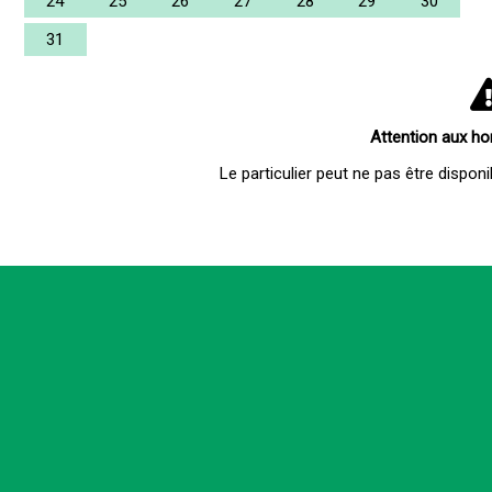
24
25
26
27
28
29
30
31
Attention aux hora
Le particulier peut ne pas être disponibl