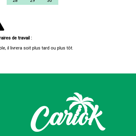
28
29
30
ires de travail :
e, il livrera soit plus tard ou plus tôt.