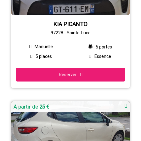
KIA PICANTO
97228 - Sainte-Luce
Manuelle
5 portes
5 places
Essence
Réserver
À partir de
25 €