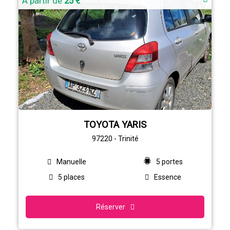
À partir de
25 €
TOYOTA YARIS
97220 - Trinité
Manuelle
5 portes
5 places
Essence
Réserver