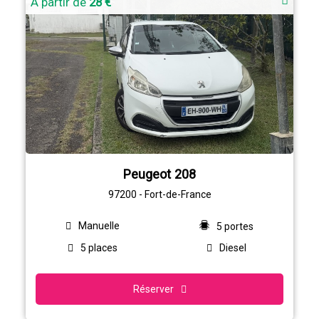
À partir de
28 €
Peugeot 208
97200 - Fort-de-France
Manuelle
5 portes
5 places
Diesel
Réserver